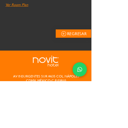
Ver Room Plan
REGRESAR
AV INSURGENTES SUR #635 COL. NÁPOLES
CDMX, MÉXICO C.P. 03810
A dos calles del World Trade Center CDMX
WTC
RESERVACIONES
CIUDAD DE MÉXICO
55 5448 0490
USA & CANADA
1 844 32 66484
90
RESTO DEL MUNDO
+52 55 5448 04