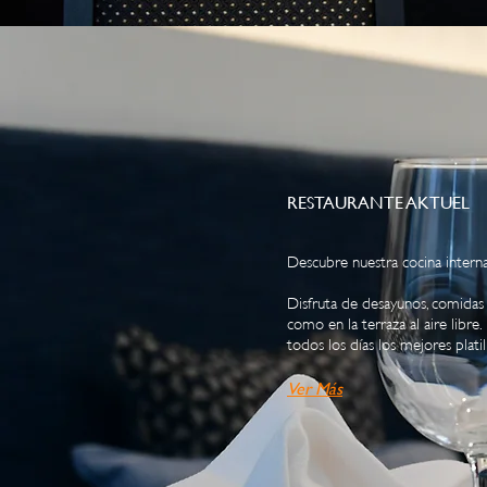
RESTAURANTE AKTUEL
Descubre nuestra cocina intern
Disfruta de desayunos, comidas 
como en la terraza al aire libr
todos los días los mejores platil
Ver
M
ás