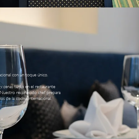
acional con un toque único.
y cenas tanto en el restaurante
e. Nuestro reconocido chef prepara
los de la cocina internacional.