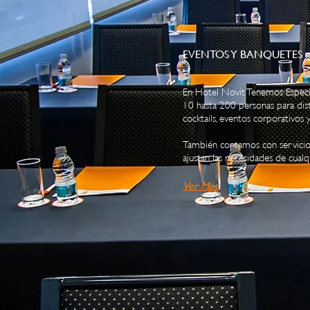
EVENTOS Y BANQUETES
En Hotel Novit Tenemos Espec
10 hasta 200 personas para dis
cocktails, eventos corporativos 
También contamos con servicio 
ajustan las necesidades de cualq
Ver
M
ás